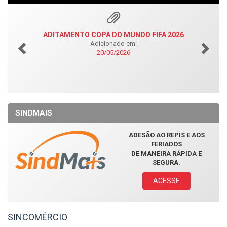
ADITAMENTO COPA DO MUNDO FIFA 2026
C
MUNI
Adicionado em:
20/05/2026
SINDMAIS
ADESÃO AO REPIS E AOS
FERIADOS
DE MANEIRA RÁPIDA E
SEGURA.
ACESSE
SINCOMÉRCIO