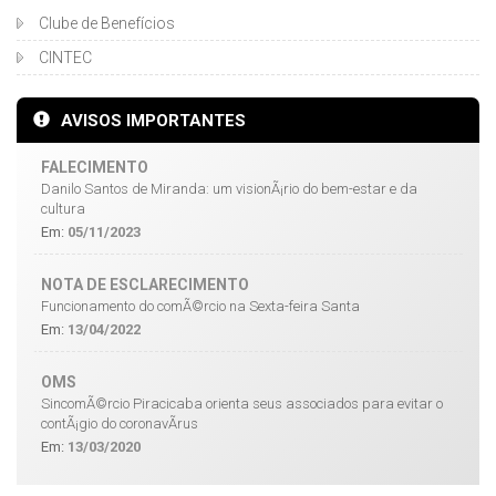
Clube de Benefícios
CINTEC
AVISOS IMPORTANTES
FALECIMENTO
Danilo Santos de Miranda: um visionÃ¡rio do bem-estar e da
cultura
Em:
05/11/2023
NOTA DE ESCLARECIMENTO
Funcionamento do comÃ©rcio na Sexta-feira Santa
Em:
13/04/2022
OMS
SincomÃ©rcio Piracicaba orienta seus associados para evitar o
contÃ¡gio do coronavÃ­rus
Em:
13/03/2020