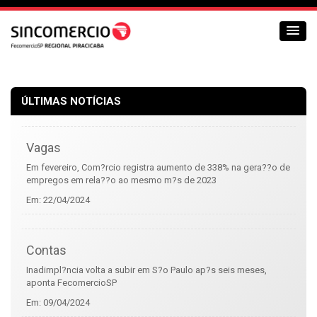
ÚLTIMAS NOTÍCIAS
Vagas
Em fevereiro, Com?rcio registra aumento de 338% na gera??o de
empregos em rela??o ao mesmo m?s de 2023
Em:
22/04/2024
Contas
Inadimpl?ncia volta a subir em S?o Paulo ap?s seis meses,
aponta FecomercioSP
Em:
09/04/2024