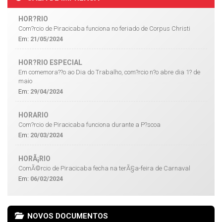
HOR?RIO
Com?rcio de Piracicaba funciona no feriado de Corpus Christi
Em:
21/05/2024
HOR?RIO ESPECIAL
Em comemora??o ao Dia do Trabalho, com?rcio n?o abre dia 1? de
maio
Em:
29/04/2024
HORARIO
Com?rcio de Piracicaba funciona durante a P?scoa
Em:
20/03/2024
HORÃ¡RIO
ComÃ©rcio de Piracicaba fecha na terÃ§a-feira de Carnaval
Em:
06/02/2024
NOVOS DOCUMENTOS