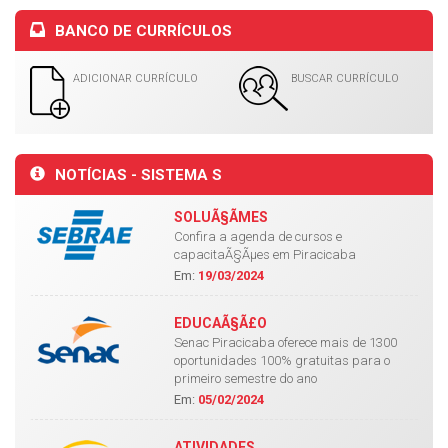
BANCO DE CURRÍCULOS
ADICIONAR CURRÍCULO
BUSCAR CURRÍCULO
NOTÍCIAS - SISTEMA S
SOLUÃ§ÃΜES
Confira a agenda de cursos e
capacitaÃ§Ãµes em Piracicaba
Em:
19/03/2024
EDUCAÃ§Ã£O
Senac Piracicaba oferece mais de 1300
oportunidades 100% gratuitas para o
primeiro semestre do ano
Em:
05/02/2024
ATIVIDADES